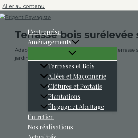
Aller au contenu
L’entreprise
Terrasse bois surélevée 
Aménagements
Adaptation au relief du jardin avec cette terrasse
jardin.
Terrasses et Bois
Allées et Maçonnerie
Clôtures et Portails
Plantations
Élagage et Abattage
Entretien
Nos réalisations
Actualités