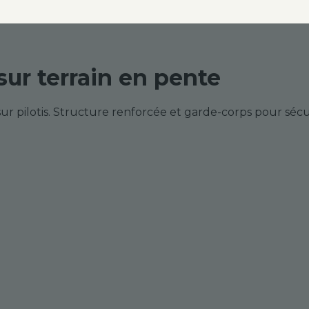
sur terrain en pente
 sur pilotis. Structure renforcée et garde-corps pour séc